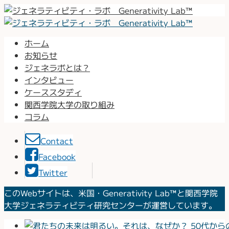
ホーム
お知らせ
ジェネラボとは？
インタビュー
ケーススタディ
関西学院大学の取り組み
コラム
Contact
Facebook
Twitter
このWebサイトは、米国・Generativity Lab™と関西学院
大学ジェネラティビティ研究センターが運営しています。
50代か