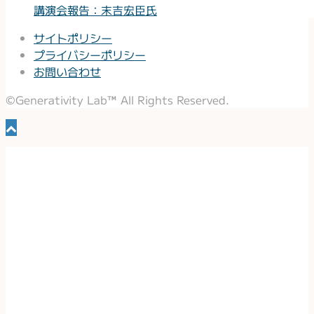
講演会報告：末吉宏臣氏
サイトポリシー
プライバシーポリシー
お問い合わせ
©Generativity Lab™ All Rights Reserved.
ホーム
お知らせ
50代からの生き方のカタチ
関西学院大学関連
ジェネラボとは？
コンセプト
ビジョン&ミッション
チーム紹介
インタビュー
ケーススタディ