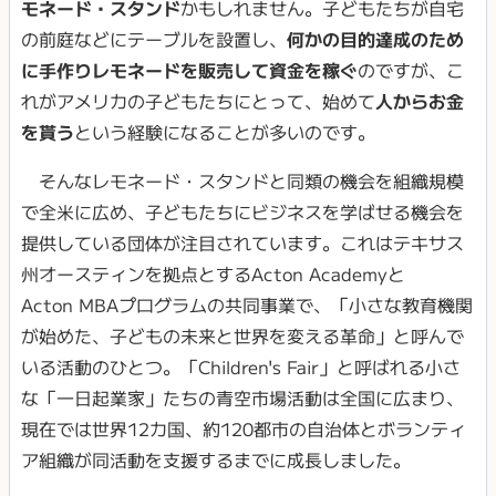
モネード・スタンド
かもしれません。子どもたちが自宅
の前庭などにテーブルを設置し、
何かの目的達成のため
に手作りレモネードを販売して資金を稼ぐ
のですが、こ
れがアメリカの子どもたちにとって、始めて
人からお金
を貰う
という経験になることが多いのです。
そんなレモネード・スタンドと同類の機会を組織規模
で全米に広め、子どもたちにビジネスを学ばせる機会を
提供している団体が注目されています。これはテキサス
州オースティンを拠点とするActon Academyと
Acton MBAプログラムの共同事業で、「小さな教育機関
が始めた、子どもの未来と世界を変える革命」と呼んで
いる活動のひとつ。「Children's Fair」と呼ばれる小さ
な「一日起業家」たちの青空市場活動は全国に広まり、
現在では世界12カ国、約120都市の自治体とボランティ
ア組織が同活動を支援するまでに成長しました。