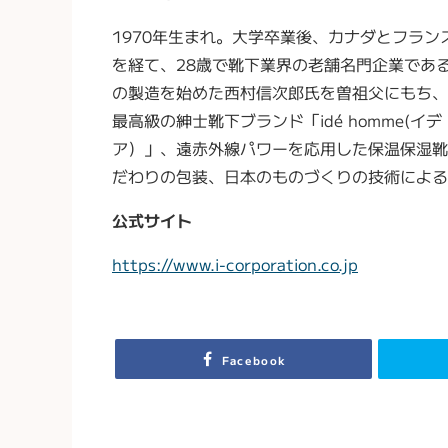
1970年生まれ。大学卒業後、カナダとフラン
を経て、28歳で靴下業界の老舗名門企業であ
の製造を始めた西村信次郎氏を曽祖父にもち、
最高級の紳士靴下ブランド「idé homme(イ
ア）」、遠赤外線パワーを応用した保温保湿靴
だわりの包装、日本のものづくりの技術による
公式サイト
https://www.i-corporation.co.jp
Facebook