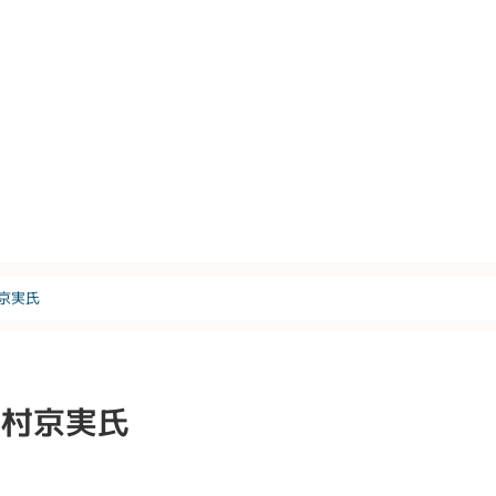
京実氏
西村京実氏