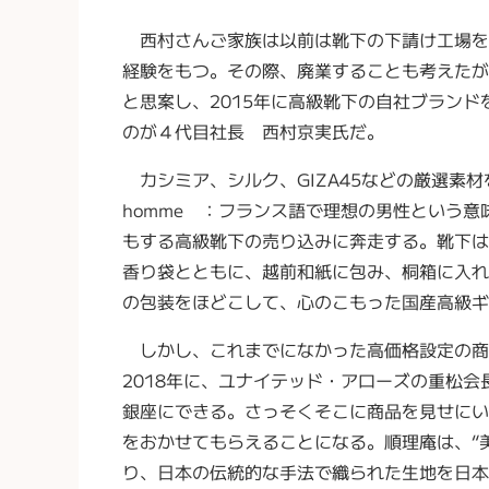
西村さんご家族は以前は靴下の下請け工場を
経験をもつ。その際、廃業することも考えたが
と思案し、2015年に高級靴下の自社ブラン
のが４代目社長 西村京実氏だ。
カシミア、シルク、GIZA45などの厳選素材
homme ：フランス語で理想の男性という
もする高級靴下の売り込みに奔走する。靴下は
香り袋とともに、越前和紙に包み、桐箱に入れ
の包装をほどこして、心のこもった国産高級ギ
しかし、これまでになかった高価格設定の商
2018年に、ユナイテッド・アローズの重松
銀座にできる。さっそくそこに商品を見せにい
をおかせてもらえることになる。順理庵は、“
り、日本の伝統的な手法で織られた生地を日本