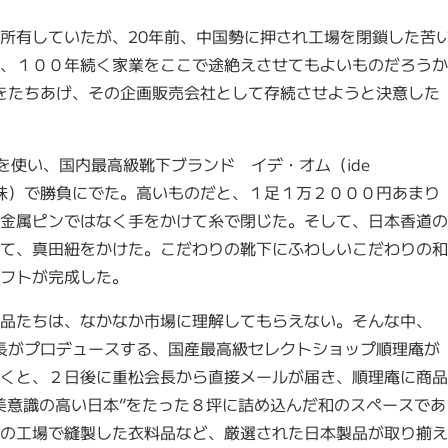
所有していたが、20年前、中国勢に押され工場を閉鎖した苦
、１００年続く家業をここで途絶えさせてもよいものだろうか
ドをたちあげ、その企画販売会社として存続させようと決意した
を使い、国内最高級靴下ブランド イデ・オム（ide
意味）で勝負にでた。高いものだと、１足１万２０００円あまり
金属ピンではなく手をかけて糸で閉じた。そして、日本香道の
て、真田紐をかけた。こだわりの靴下にふわしいこだわりの和
フトが完成した。
品たちは、なかなか市場に理解してもらえない。そんな中、
会長がプロデュースする、国産最高級セレクトショップ順理庵が
くと、２日後に重松会長から直接メールが届き、順理庵に商品
美意識の高い日本”をたった８坪に詰め込んだ和のスペースであ
の工場で縫製した衣料品など、厳選された日本製品が取り揃え