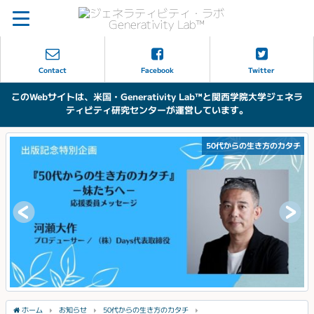
Contact
Facebook
Twitter
このWebサイトは、米国・Generativity Lab™と関西学院大学ジェネラ
ティビティ研究センターが運営しています。
50代からの生き方のカタチ
ホーム
お知らせ
50代からの生き方のカタチ
「負けたい」——私にとっての次